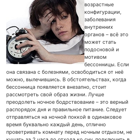
возрастные
конфигурации,
заболевания
внутренних
органов – всё это
может стать
подосновой и
мотивом
бессонницы. Если
она связана с болезнями, освободиться от неё
можно, вылечившись. В обстоятельствах, когда
бессонница появляется внезапно, стоит
рассмотреть свой образ жизни. Лучше
преодолеть ночное бодрствование – это верный
распорядок дня и правильное питание. Следует
отправляться на ночной поккой в одинаковое
время буквально каждый день, отлично
проветривать комнату перед ночным отдыхом, не
кушать за 2 часа до отхода ко сну, подключить в