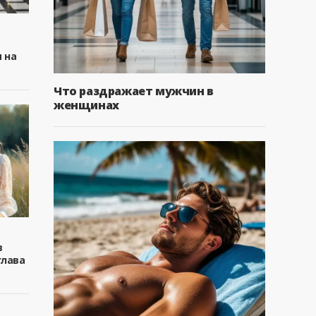
 на
Что раздражает мужчин в
женщинах
в
глава