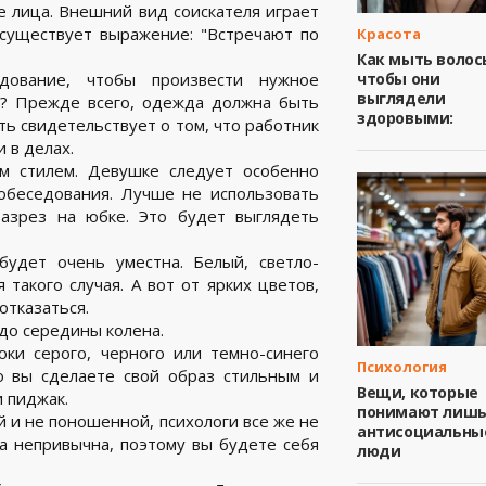
е лица. Внешний вид соискателя играет
существует выражение: "Встречают по
Красота
Как мыть волос
дование, чтобы произвести нужное
чтобы они
выглядели
я? Прежде всего, одежда должна быть
здоровыми:
ть свидетельствует о том, что работник
 в делах.
ым стилем. Девушке следует особенно
обеседования. Лучше не использовать
разрез на юбке. Это будет выглядеть
будет очень уместна. Белый, светло-
такого случая. А вот от ярких цветов,
отказаться.
до середины колена.
ки серого, черного или темно-синего
Психология
о вы сделаете свой образ стильным и
Вещи, которые
 пиджак.
понимают лиш
 и не поношенной, психологи все же не
антисоциальны
а непривычна, поэтому вы будете себя
люди