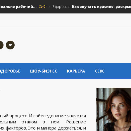
о рабочий...
Как звучать красиво: раскрываем г
0
Здоровье
ЗДОРОВЬЕ
ШОУ-БИЗНЕС
КАРЬЕРА
СЕКС
?
ный процесс. И собеседование является
ительным этапом в нем. Решение
их факторов. Это и манера держаться, и