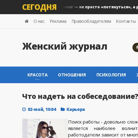
СЕГОДНЯ
Почему стретчинг — не просто «потянуться», а реальн
Здоровье
О нас
Реклама
Правообладателям
Контакты
Женский журнал
КРАСОТА
ОТНОШЕНИЯ
ПСИХОЛОГИЯ
Что надеть на собеседование
02-май, 10:04
Карьера
Поиск работы - довольно слож
является наиболее волн
работодатели зависит от мног